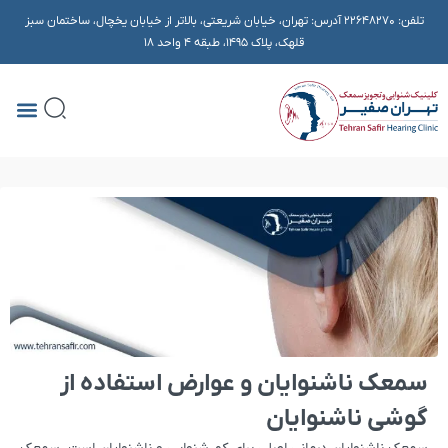
تلفن:
22648270
آدرس: تهران، خیابان شریعتی، بالاتر از خیابان یخچال، ساختمان سبز
قلهک، پلاک ۱۴۹۵، طبقه 4 واحد 18
سمعک ناشنوایان و عوارض استفاده از
گوشی ناشنوایان