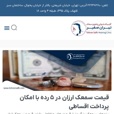
تلفن:
22648270
آدرس: تهران، خیابان شریعتی، بالاتر از خیابان یخچال، ساختمان سبز
قلهک، پلاک ۱۴۹۵، طبقه 4 واحد 18
قیمت سمعک ارزان در 5 رده با امکان
پرداخت اقساطی