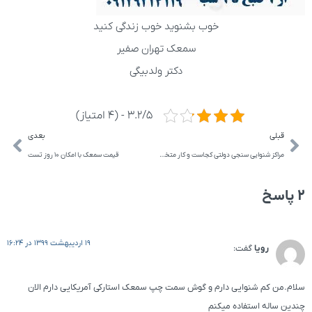
خوب بشنوید خوب زندگی کنید
سمعک تهران صفیر
دکتر ولدبیگی
3.2/5 - (4 امتیاز)
قبلی
بعدی
مراکز شنوایی سنجی دولتی کجاست و کار متخصص شنوايي سنجي چیست
قیمت سمعک با امکان 10 روز تست
2 پاسخ
19 اردیبهشت 1399 در 16:24
رویا
گفت:
سلام.من کم شنوایی دارم و گوش سمت چپ سمعک استارکی آمریکایی دارم الان
چندین ساله استفاده میکنم