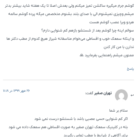
گوشم جرم میگیره ساکشن تمیز میکنم ولی بعدش اصلا تا یک هفته شاید بیشتر بدتر
میشم وچیزی نمیشنوم الی با صدای بلند بشنوم.متخصص میگه پرده گوشم سالمه
هردو وبرا عصب گوشم هست
سوالم اینه چرا گوشم بعد از شستشو بازهم کم شنوایی دارم؟
و اینکه سمعک خوب و اقساطی می‌خوام متاسفانه شیراز هیچ کدوم از مطب دکتر ها
ندارن با من کار کنن
ممنون میشم راهنمایی بفرمایید 🙏
پاسخ
26 مهر 1399 در 11:18
تهران صفیر
گفت:
سلام بر شما
اگر کم شنوایی حسی عصبی باشد با شستشو درست نمی شود
بله در کلینیک سمعک تهران صفیر به صورت اقساطی هم سمعک داده می شود
برای آگاهی از شرایط با مطب تماس بگیرید