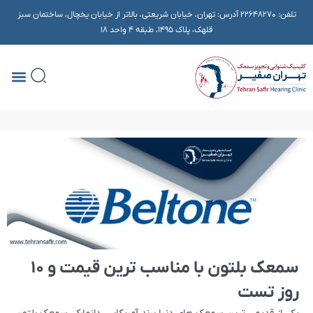
تلفن:
22648270
آدرس: تهران، خیابان شریعتی، بالاتر از خیابان یخچال، ساختمان سبز
قلهک، پلاک ۱۴۹۵، طبقه 4 واحد 18
سمعک بلتون با مناسب ترین قیمت و 10
روز تست