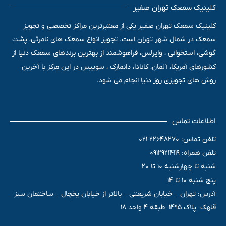
کلینیک سمعک تهران صفیر
کلینیک سمعک تهران صفیر یکی از معتبرترین مراکز تخصصی و تجویز
سمعک در شمال شهر تهران است. تجویز انواع سمعک های نامرئی، پشت
گوشی، استخوانی ، وایرلس، فراهوشمند از بهترین برندهای سمعک دنیا از
کشورهای آمریکا، آلمان، کانادا، دانمارک ، سوییس در این مرکز با آخرین
روش های تجویزی روز دنیا انجام می شود.
اطلاعات تماس
تلفن تماس: 22648270-021
تلفن همراه: 09129214119
شنبه تا چهارشنبه 10 تا 20
پنج شنبه 10 تا 14
آدرس: تهران – خیابان شریعتی – بالاتر از خیابان یخچال – ساختمان سبز
قلهک- پلاک 1495- طبقه 4 واحد 18