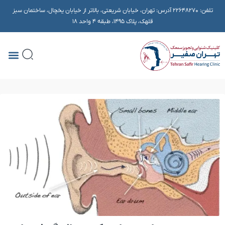
تلفن:
22648270
آدرس: تهران، خیابان شریعتی، بالاتر از خیابان یخچال، ساختمان سبز
قلهک، پلاک ۱۴۹۵، طبقه 4 واحد 18