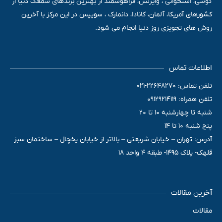
گوشی، استخوانی ، وایرلس، فراهوشمند از بهترین برندهای سمعک دنیا از
کشورهای آمریکا، آلمان، کانادا، دانمارک ، سوییس در این مرکز با آخرین
روش های تجویزی روز دنیا انجام می شود.
اطلاعات تماس
تلفن تماس: 22648270-021
تلفن همراه: 09129214119
شنبه تا چهارشنبه 10 تا 20
پنج شنبه 10 تا 14
آدرس: تهران – خیابان شریعتی – بالاتر از خیابان یخچال – ساختمان سبز
قلهک- پلاک 1495- طبقه 4 واحد 18
آخرین مقالات
مقالات