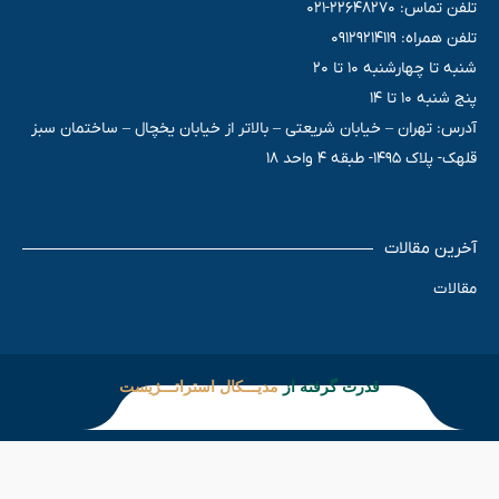
تلفن تماس: 22648270-021
تلفن همراه: 09129214119
شنبه تا چهارشنبه 10 تا 20
پنج شنبه 10 تا 14
آدرس: تهران – خیابان شریعتی – بالاتر از خیابان یخچال – ساختمان سبز
قلهک- پلاک 1495- طبقه 4 واحد 18
آخرین مقالات
مقالات
قدرت گرفته از
مدیـــکال استراتـــژیست