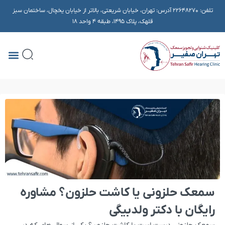
تلفن:
22648270
آدرس: تهران، خیابان شریعتی، بالاتر از خیابان یخچال، ساختمان سبز
قلهک، پلاک ۱۴۹۵، طبقه 4 واحد 18
سمعک حلزونی یا کاشت حلزون؟ مشاوره
رایگان با دکتر ولدبیگی