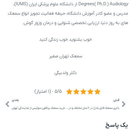
y
Degrees( Ph.D.) Audiolog
از دانشگاه علوم پزشکی ایران (IUMS)،
مدرس و عضو کادر آموزش دانشگاه، حیطه فعالیت تجویز انواع سمعک
های به روز دنیا، ارزیابی تخصصی شنوایی و درمان وزوز گوش.
خوب بشنوید خوب زندگی کنید
سمعک تهران صفیر
دکتر ولدبیگی
5/5 - (1 امتیاز)
قبلی
بعدی
باتری سمعک قابل شارژ در 2 مدل مختلف و در انواع برندها
خرید سمعک برنافون سوئیس از نمایندگی تهران
یک پاسخ