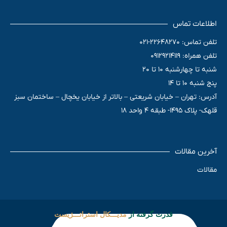
اطلاعات تماس
تلفن تماس: 22648270-021
تلفن همراه: 09129214119
شنبه تا چهارشنبه 10 تا 20
پنج شنبه 10 تا 14
آدرس: تهران – خیابان شریعتی – بالاتر از خیابان یخچال – ساختمان سبز
قلهک- پلاک 1495- طبقه 4 واحد 18
آخرین مقالات
مقالات
قدرت گرفته از
مدیـــکال استراتـــژیست