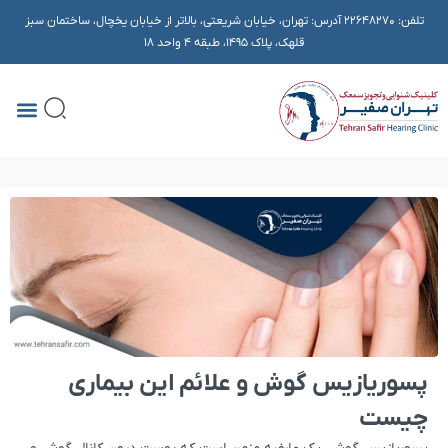
تلفن:
22648270
آدرس: تهران، خیابان شریعتی، بالاتر از خیابان یخچال، ساختمان سبز
قلهک، پلاک ۱۴۹۵، طبقه 4 واحد 18
پسوریازیس گوش و علائم این بیماری
چیست