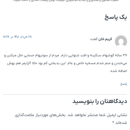
مضرات هدفون و هندزفری و ابتلا به کم شنوایی
ایمپلنت گوش چیست | آشنایی با کاشت ایمپلنت گوش
یک پاسخ
28 خرداد 1401 در 17:26
کریم خان
گفت:
۳۷ ساله گوشهام سنگینه و افت شنوایی دارم. مردم از سوتیهام حسابی حال میکنن و
می‌خندن و منم شدم مسخره خاص و عام. این بدبختی کم بود حالا آلزایمر هم بهش
اضافه شده.
پاسخ
دیدگاهتان را بنویسید
نشانی ایمیل شما منتشر نخواهد شد.
بخش‌های موردنیاز علامت‌گذاری
شده‌اند
*